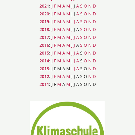
2021
:
J
F
M
A
M
J
J
A
S
O
N
D
2020
:
J
F
M
A
M
J
J
A
S
O
N
D
2019
:
J
F
M
A
M
J
J
A
S
O
N
D
2018
:
J
F
M
A
M
J
J
A
S
O
N
D
2017
:
J
F
M
A
M
J
J
A
S
O
N
D
2016
:
J
F
M
A
M
J
J
A
S
O
N
D
2015
:
J
F
M
A
M
J
J
A
S
O
N
D
2014
:
J
F
M
A
M
J
J
A
S
O
N
D
2013
:
J
F
M
A
M
J
J
A
S
O
N
D
2012
:
J
F
M
A
M
J
J
A
S
O
N
D
2011
:
J
F
M
A
M
J
J
A
S
O
N
D