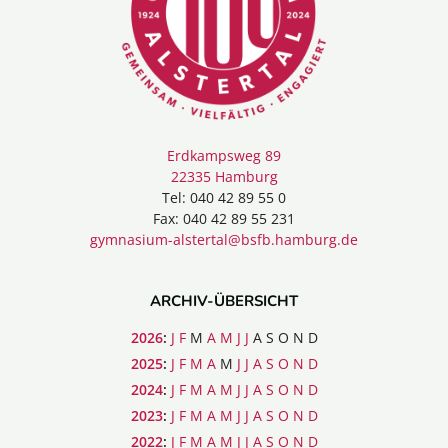
Erdkampsweg 89
22335 Hamburg
Tel: 040 42 89 55 0
Fax: 040 42 89 55 231
gymnasium-alstertal@bsfb.hamburg.de
ARCHIV-ÜBERSICHT
2026
:
J
F
M
A
M
J
J
A
S
O
N
D
2025
:
J
F
M
A
M
J
J
A
S
O
N
D
2024
:
J
F
M
A
M
J
J
A
S
O
N
D
2023
:
J
F
M
A
M
J
J
A
S
O
N
D
2022
:
J
F
M
A
M
J
J
A
S
O
N
D