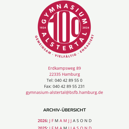
Erdkampsweg 89
22335 Hamburg
Tel: 040 42 89 55 0
Fax: 040 42 89 55 231
gymnasium-alstertal@bsfb.hamburg.de
ARCHIV-ÜBERSICHT
2026
:
J
F
M
A
M
J
J
A
S
O
N
D
2025
:
J
F
M
A
M
J
J
A
S
O
N
D