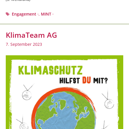
Schlagwörter
Engagement ·
,
MINT ·
KlimaTeam AG
7. September 2023