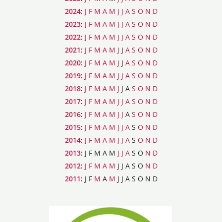
2024
:
J
F
M
A
M
J
J
A
S
O
N
D
2023
:
J
F
M
A
M
J
J
A
S
O
N
D
2022
:
J
F
M
A
M
J
J
A
S
O
N
D
2021
:
J
F
M
A
M
J
J
A
S
O
N
D
2020
:
J
F
M
A
M
J
J
A
S
O
N
D
2019
:
J
F
M
A
M
J
J
A
S
O
N
D
2018
:
J
F
M
A
M
J
J
A
S
O
N
D
2017
:
J
F
M
A
M
J
J
A
S
O
N
D
2016
:
J
F
M
A
M
J
J
A
S
O
N
D
2015
:
J
F
M
A
M
J
J
A
S
O
N
D
2014
:
J
F
M
A
M
J
J
A
S
O
N
D
2013
:
J
F
M
A
M
J
J
A
S
O
N
D
2012
:
J
F
M
A
M
J
J
A
S
O
N
D
2011
:
J
F
M
A
M
J
J
A
S
O
N
D