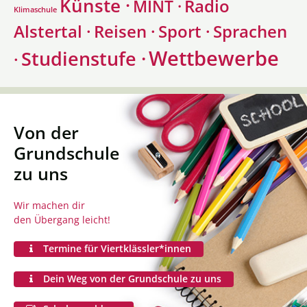
Künste ·
Radio
MINT ·
Klimaschule
Alstertal ·
Sprachen
Reisen ·
Sport ·
Wettbewerbe
Studienstufe ·
·
Von der
Grundschule
zu uns
Wir machen dir
den Übergang leicht!
Termine für Viertklässler*innen
Dein Weg von der Grundschule zu uns