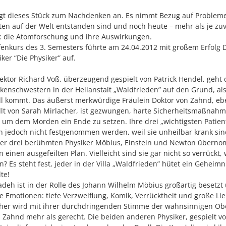
egt dieses Stück zum Nachdenken an. Es nimmt Bezug auf Probleme,
ten auf der Welt entstanden sind und noch heute – mehr als je zu
n: die Atomforschung und ihre Auswirkungen.
enkurs des 3. Semesters führte am 24.04.2012 mit großem Erfolg
ker “Die Physiker” auf.
ektor Richard Voß, überzeugend gespielt von Patrick Hendel, geh
kenschwestern in der Heilanstalt „Waldfrieden” auf den Grund, al
all kommt. Das äußerst merkwürdige Fräulein Doktor von Zahnd, ebe
llt von Sarah Mirlacher, ist gezwungen, harte Sicherheitsmaßnah
 um dem Morden ein Ende zu setzen. Ihre drei „wichtigsten Patien
n jedoch nicht festgenommen werden, weil sie unheilbar krank sin
er drei berühmten Physiker Möbius, Einstein und Newton übern
 einen ausgefeilten Plan. Vielleicht sind sie gar nicht so verrückt, 
? Es steht fest, jeder in der Villa „Waldfrieden” hütet ein Geheimn
te!
deh ist in der Rolle des Johann Wilhelm Möbius großartig besetzt 
ige Emotionen: tiefe Verzweiflung, Komik, Verrücktheit und große Li
her wird mit ihrer durchdringenden Stimme der wahnsinnigen Ob
 Zahnd mehr als gerecht. Die beiden anderen Physiker, gespielt v