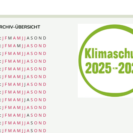
RCHIV-ÜBERSICHT
:
J
F
M
A
M
J
J
A
S
O
N
D
:
J
F
M
A
M
J
J
A
S
O
N
D
:
J
F
M
A
M
J
J
A
S
O
N
D
:
J
F
M
A
M
J
J
A
S
O
N
D
:
J
F
M
A
M
J
J
A
S
O
N
D
:
J
F
M
A
M
J
J
A
S
O
N
D
:
J
F
M
A
M
J
J
A
S
O
N
D
:
J
F
M
A
M
J
J
A
S
O
N
D
:
J
F
M
A
M
J
J
A
S
O
N
D
:
J
F
M
A
M
J
J
A
S
O
N
D
:
J
F
M
A
M
J
J
A
S
O
N
D
:
J
F
M
A
M
J
J
A
S
O
N
D
:
J
F
M
A
M
J
J
A
S
O
N
D