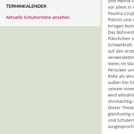
und Henrik S
TERMINKALENDER
vor allem in
Paulina Czuj
Aktuelle Schultermine ansehen
Polizist und
bringen kom
Das Bühnenbi
Fläschchen s
Schwerkraft
auf den erst
verwendeten 
Vieles im St
Perücken und
Rolle als Ve
außen hin fr
seinem Inner
wird allmähl
ohnmächtig w
Dieser Theat
gleichzeitig
und Schülern
ausgesproch