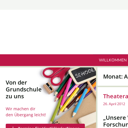
Zum
Inhalt
springen
WILLKOMMEN
Monat:
A
Von der
Grundschule
zu uns
Theatera
26. April 2012
Wir machen dir
den Übergang leicht!
„Unsere 
Forschun