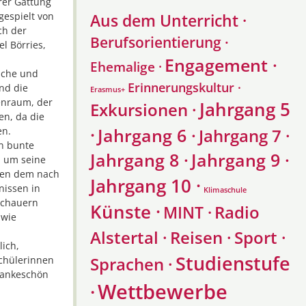
rer Gattung
gespielt von
Aus dem Unterricht ·
ch der
Berufsorientierung ·
l Börries,
Engagement ·
Ehemalige ·
ische und
Erinnerungskultur ·
nd die
Erasmus+
enraum, der
Jahrgang 5
Exkursionen ·
en, da die
·
Jahrgang 6 ·
en.
Jahrgang 7 ·
rn bunte
Jahrgang 8 ·
Jahrgang 9 ·
, um seine
chen dem nach
Jahrgang 10 ·
nissen in
Klimaschule
schauern
Künste ·
Radio
MINT ·
 wie
Alstertal ·
Reisen ·
Sport ·
ich,
Studienstufe
Sprachen ·
Schülerinnen
 Dankeschön
Wettbewerbe
·