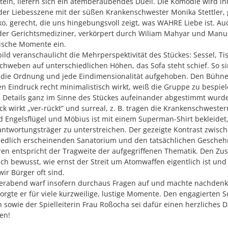
tein, liefern sich ein atemberaubendes Duell. Die Komödie wird ih
 der Liebesszene mit der süßen Krankenschwester Monika Stettler, 
ko, gerecht, die uns hingebungsvoll zeigt, was WAHRE Liebe ist. Au
 der Gerichtsmediziner, verkörpert durch Wiliam Mahyar und Manue
ische Momente ein.
ld veranschaulicht die Mehrperspektivität des Stückes: Sessel, T
chweben auf unterschiedlichen Höhen, das Sofa steht schief. So si
, die Ordnung und jede Eindimensionalität aufgehoben. Den Bühn
en Eindruck recht minimalistisch wirkt, weiß die Gruppe zu bespiel
Details ganz im Sinne des Stückes aufeinander abgestimmt wurd
ück wirkt „ver-rückt” und surreal, z. B. tragen die Krankenschweste
 Engelsflügel und Möbius ist mit einem Superman-Shirt bekleidet
rantwortungsträger zu unterstreichen. Der gezeigte Kontrast zwis
iedlich erscheinenden Sanatorium und den tatsächlichen Gescheh
en entspricht der Tragweite der aufgegriffenen Thematik. Den Zu
ich bewusst, wie ernst der Streit um Atomwaffen eigentlich ist und
ir Bürger oft sind.
erabend warf insofern durchaus Fragen auf und machte nachdenkl
 sorgte er für viele kurzweilige, lustige Momente. Den engagierten 
 sowie der Spielleiterin Frau Roßocha sei dafür einen herzliches
en!