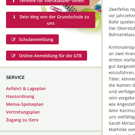
Termine für Viertklässler*innen
Zweifellos r
vor Jahrzehn
Dein Weg von der Grundschule zu
Rolle spiele
uns
Der Oberstuf
Bühnenklassi
Schulanmeldung
Kriminalinsp
an zwei Kran
Online-Anmeldung für die GTB
dritten Vorf
gut dargeste
einzuführen,
SERVICE
Täter, könne
die Namen d
Anfahrt & Lageplan
und verfolgen
Hausordnung
sein vorgeben
wie Angestell
Mensa-Speiseplan
Amir Karimza
Vertretungsplan
uns vielfält
Zugang zu iServ
Sarah Mirlac
Mathilde von