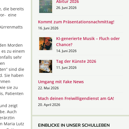
Abitur 2026
26. Juni 2026
 die bereits
vor- eine
Kommt zum Präsentationsnachmittag!
 Dürrenmatts
16. Juni 2026
KI-generierte Musik – Fluch oder
Chance?
t den Morden
s es zu einem
14. Juni 2026
nfalls sehr
Tag der Künste 2026
men
11. Juni 2026
ten” sind die
d. Sie haben
ommen
Umgang mit Fake News
wie sie zu
22. Mai 2026
is, Patienten
Mach deinen Freiwilligendienst am GA!
20. April 2026
und zeigt
ebe. Auch
erärztin
on Maria Lutz
EINBLICKE IN UNSER SCHULLEBEN