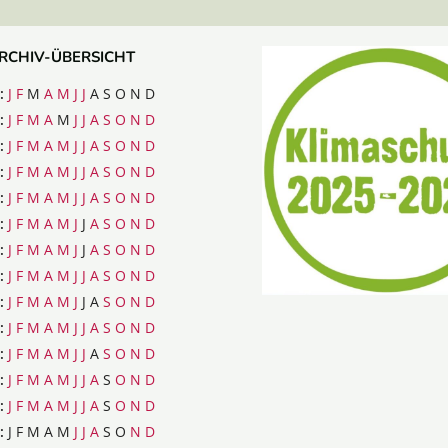
RCHIV-ÜBERSICHT
:
J
F
M
A
M
J
J
A
S
O
N
D
:
J
F
M
A
M
J
J
A
S
O
N
D
:
J
F
M
A
M
J
J
A
S
O
N
D
:
J
F
M
A
M
J
J
A
S
O
N
D
:
J
F
M
A
M
J
J
A
S
O
N
D
:
J
F
M
A
M
J
J
A
S
O
N
D
:
J
F
M
A
M
J
J
A
S
O
N
D
:
J
F
M
A
M
J
J
A
S
O
N
D
:
J
F
M
A
M
J
J
A
S
O
N
D
:
J
F
M
A
M
J
J
A
S
O
N
D
:
J
F
M
A
M
J
J
A
S
O
N
D
:
J
F
M
A
M
J
J
A
S
O
N
D
:
J
F
M
A
M
J
J
A
S
O
N
D
:
J
F
M
A
M
J
J
A
S
O
N
D