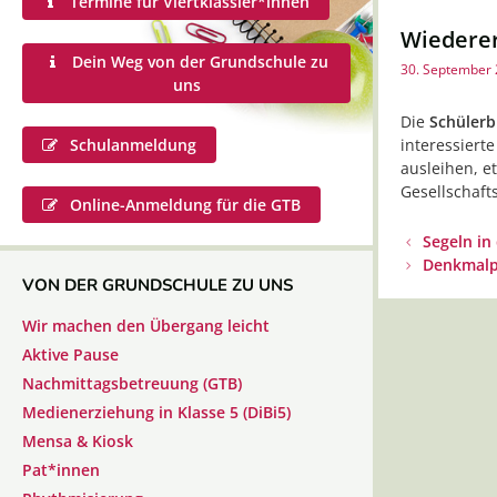
Termine für Viertklässler*innen
Wiederer
Dein Weg von der Grundschule zu
30. September
uns
Die
Schülerb
interessiert
Schulanmeldung
ausleihen, e
Gesellschafts
Online-Anmeldung für die GTB
Beitrags-
Segeln in
Navigation
Denkmalp
VON DER GRUNDSCHULE ZU UNS
Wir machen den Übergang leicht
Aktive Pause
Nachmittagsbetreuung (GTB)
Medienerziehung in Klasse 5 (DiBi5)
Mensa & Kiosk
Pat*innen