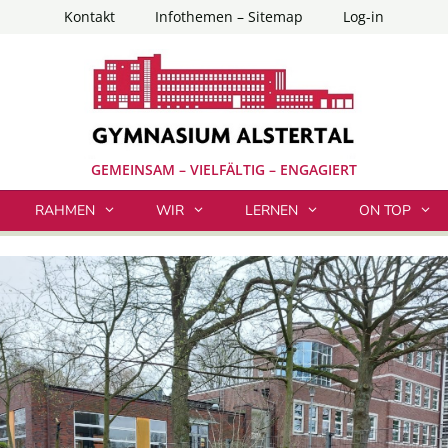
Kontakt
Infothemen – Sitemap
Log-in
GEMEINSAM – VIELFÄLTIG – ENGAGIERT
RAHMEN
WIR
LERNEN
ON TOP