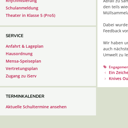
Rhythmisierung
Abfall zu sa
den teils wi
Schulanmeldung
Müllsammela
Theater in Klasse 5 (Pro5)
Dabei wurden
Feedback vo
SERVICE
Wir haben u
Anfahrt & Lageplan
auch nächste
Hausordnung
Umwelt zu le
Mensa-Speiseplan
Schlagwörte
Engagement
Vertretungsplan
Beitrags-
Ein Zeich
Zugang zu iServ
Navigation
Knives Ou
TERMINKALENDER
Aktuelle Schultermine ansehen