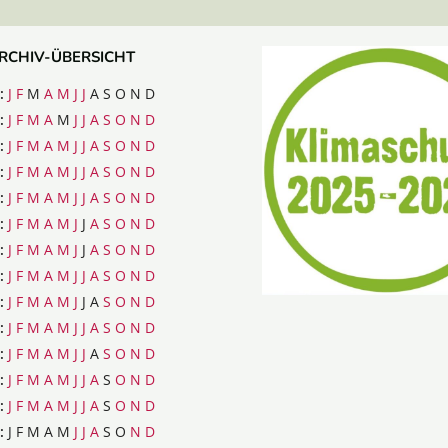
RCHIV-ÜBERSICHT
:
J
F
M
A
M
J
J
A
S
O
N
D
:
J
F
M
A
M
J
J
A
S
O
N
D
:
J
F
M
A
M
J
J
A
S
O
N
D
:
J
F
M
A
M
J
J
A
S
O
N
D
:
J
F
M
A
M
J
J
A
S
O
N
D
:
J
F
M
A
M
J
J
A
S
O
N
D
:
J
F
M
A
M
J
J
A
S
O
N
D
:
J
F
M
A
M
J
J
A
S
O
N
D
:
J
F
M
A
M
J
J
A
S
O
N
D
:
J
F
M
A
M
J
J
A
S
O
N
D
:
J
F
M
A
M
J
J
A
S
O
N
D
:
J
F
M
A
M
J
J
A
S
O
N
D
:
J
F
M
A
M
J
J
A
S
O
N
D
:
J
F
M
A
M
J
J
A
S
O
N
D