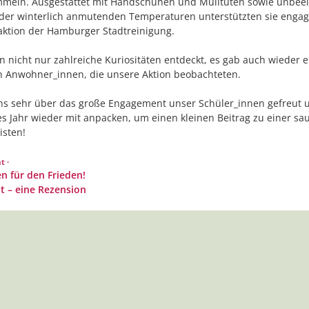
mmeln. Ausgestattet mit Handschuhen und Mülltüten sowie unbee
eder winterlich anmutenden Temperaturen unterstützten sie engagi
ktion der Hamburger Stadtreinigung.
 nicht nur zahlreiche Kuriositäten entdeckt, es gab auch wieder ei
n Anwohner_innen, die unsere Aktion beobachteten.
ns sehr über das große Engagement unser Schüler_innen gefreut
s Jahr wieder mit anpacken, um einen kleinen Beitrag zu einer sa
isten!
r
 ·
en für den Frieden!
t – eine Rezension