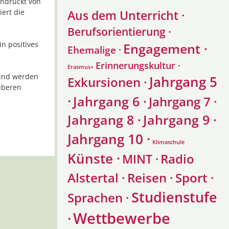
indruckt von
Aus dem Unterricht ·
ert die
Berufsorientierung ·
n positives
Engagement ·
Ehemalige ·
Erinnerungskultur ·
Erasmus+
 und werden
Jahrgang 5
Exkursionen ·
uberen
·
Jahrgang 6 ·
Jahrgang 7 ·
Jahrgang 8 ·
Jahrgang 9 ·
Jahrgang 10 ·
Klimaschule
Künste ·
Radio
MINT ·
Alstertal ·
Reisen ·
Sport ·
Studienstufe
Sprachen ·
Wettbewerbe
·