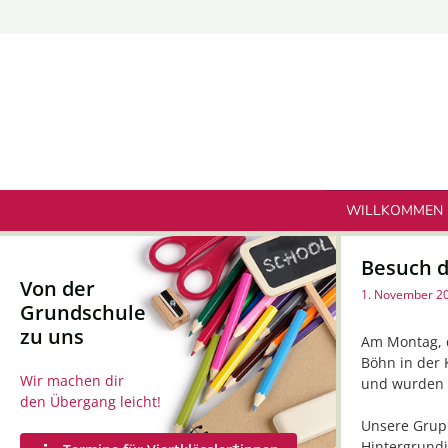
Zum
Inhalt
springen
WILLKOMMEN
Besuch 
Von der
1. November 2
Grundschule
zu uns
Am Montag, d
Böhn in der
Wir machen dir
und wurden z
den Übergang leicht!
Unsere Grup
Hintergrundi