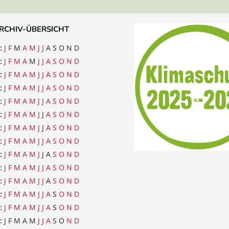
RCHIV-ÜBERSICHT
:
J
F
M
A
M
J
J
A
S
O
N
D
:
J
F
M
A
M
J
J
A
S
O
N
D
:
J
F
M
A
M
J
J
A
S
O
N
D
:
J
F
M
A
M
J
J
A
S
O
N
D
:
J
F
M
A
M
J
J
A
S
O
N
D
:
J
F
M
A
M
J
J
A
S
O
N
D
:
J
F
M
A
M
J
J
A
S
O
N
D
:
J
F
M
A
M
J
J
A
S
O
N
D
:
J
F
M
A
M
J
J
A
S
O
N
D
:
J
F
M
A
M
J
J
A
S
O
N
D
:
J
F
M
A
M
J
J
A
S
O
N
D
:
J
F
M
A
M
J
J
A
S
O
N
D
:
J
F
M
A
M
J
J
A
S
O
N
D
:
J
F
M
A
M
J
J
A
S
O
N
D