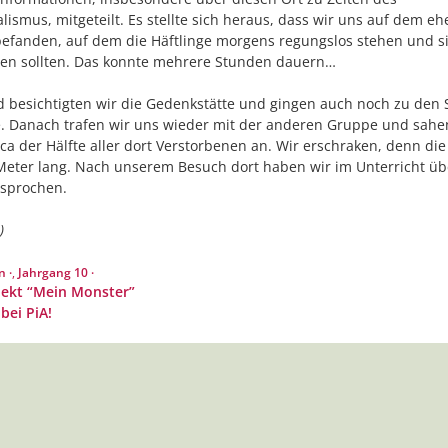
alismus, mitgeteilt. Es stellte sich heraus, dass wir uns auf dem e
befanden, auf dem die Häftlinge morgens regungslos stehen und si
n sollten. Das konnte mehrere Stunden dauern…
 besichtigten wir die Gedenkstätte und gingen auch noch zu den 
e. Danach trafen wir uns wieder mit der anderen Gruppe und sahe
rca der Hälfte aller dort Verstorbenen an. Wir erschraken, denn die
Meter lang. Nach unserem Besuch dort haben wir im Unterricht üb
esprochen.
)
r
 ·
,
Jahrgang 10 ·
jekt “Mein Monster”
bei PiA!