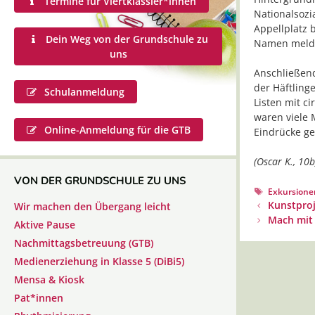
Termine für Viertklässler*innen
Nationalsozi
Appellplatz 
Dein Weg von der Grundschule zu
Namen melde
uns
Anschließend
der Häftling
Schulanmeldung
Listen mit ci
waren viele 
Online-Anmeldung für die GTB
Eindrücke g
(Oscar K., 10b
VON DER GRUNDSCHULE ZU UNS
Schlagwörte
Exkursionen
Beitrags-
Kunstpro
Wir machen den Übergang leicht
Navigation
Mach mit 
Aktive Pause
Nachmittagsbetreuung (GTB)
Medienerziehung in Klasse 5 (DiBi5)
Mensa & Kiosk
Pat*innen