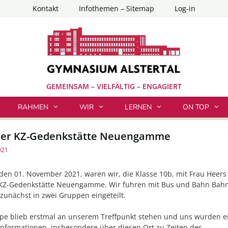
Kontakt
Infothemen – Sitemap
Log-in
GEMEINSAM – VIELFÄLTIG – ENGAGIERT
RAHMEN
WIR
LERNEN
ON TOP
der KZ-Gedenkstätte Neuengamme
021
en 01. November 2021, waren wir, die Klasse 10b, mit Frau Heers
 KZ-Gedenkstätte Neuengamme. Wir fuhren mit Bus und Bahn Bahn
unächst in zwei Gruppen eingeteilt.
pe blieb erstmal an unserem Treffpunkt stehen und uns wurden e
nformationen, insbesondere über diesen Ort zu Zeiten des