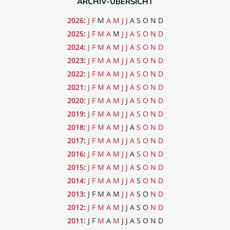
ARCHIV-ÜBERSICHT
2026
:
J
F
M
A
M
J
J
A
S
O
N
D
2025
:
J
F
M
A
M
J
J
A
S
O
N
D
2024
:
J
F
M
A
M
J
J
A
S
O
N
D
2023
:
J
F
M
A
M
J
J
A
S
O
N
D
2022
:
J
F
M
A
M
J
J
A
S
O
N
D
2021
:
J
F
M
A
M
J
J
A
S
O
N
D
2020
:
J
F
M
A
M
J
J
A
S
O
N
D
2019
:
J
F
M
A
M
J
J
A
S
O
N
D
2018
:
J
F
M
A
M
J
J
A
S
O
N
D
2017
:
J
F
M
A
M
J
J
A
S
O
N
D
2016
:
J
F
M
A
M
J
J
A
S
O
N
D
2015
:
J
F
M
A
M
J
J
A
S
O
N
D
2014
:
J
F
M
A
M
J
J
A
S
O
N
D
2013
:
J
F
M
A
M
J
J
A
S
O
N
D
2012
:
J
F
M
A
M
J
J
A
S
O
N
D
2011
:
J
F
M
A
M
J
J
A
S
O
N
D