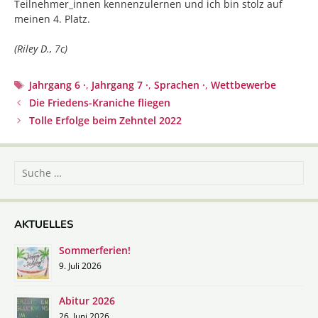
Teilnehmer_innen kennenzulernen und ich bin stolz auf
meinen 4. Platz.
(Riley D., 7c)
Schlagwörter
Jahrgang 6 ·
,
Jahrgang 7 ·
,
Sprachen ·
,
Wettbewerbe
Beitrags-
Die Friedens-Kraniche fliegen
Navigation
Tolle Erfolge beim Zehntel 2022
Suche
nach:
AKTUELLES
Sommerferien!
9. Juli 2026
Abitur 2026
26. Juni 2026