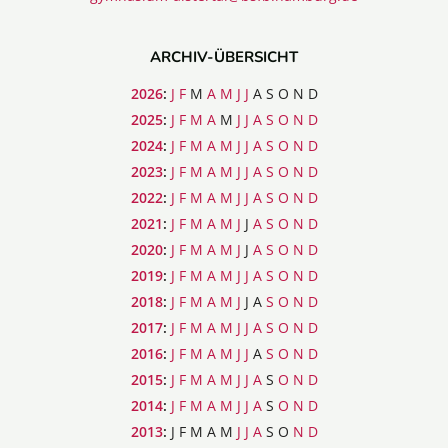
ARCHIV-ÜBERSICHT
2026
:
J
F
M
A
M
J
J
A
S
O
N
D
2025
:
J
F
M
A
M
J
J
A
S
O
N
D
2024
:
J
F
M
A
M
J
J
A
S
O
N
D
2023
:
J
F
M
A
M
J
J
A
S
O
N
D
2022
:
J
F
M
A
M
J
J
A
S
O
N
D
2021
:
J
F
M
A
M
J
J
A
S
O
N
D
2020
:
J
F
M
A
M
J
J
A
S
O
N
D
2019
:
J
F
M
A
M
J
J
A
S
O
N
D
2018
:
J
F
M
A
M
J
J
A
S
O
N
D
2017
:
J
F
M
A
M
J
J
A
S
O
N
D
2016
:
J
F
M
A
M
J
J
A
S
O
N
D
2015
:
J
F
M
A
M
J
J
A
S
O
N
D
2014
:
J
F
M
A
M
J
J
A
S
O
N
D
2013
:
J
F
M
A
M
J
J
A
S
O
N
D