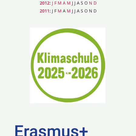
2012
:
J
F
M
A
M
J
J
A
S
O
N
D
2011
:
J
F
M
A
M
J
J
A
S
O
N
D