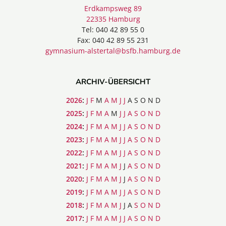
Erdkampsweg 89
22335 Hamburg
Tel: 040 42 89 55 0
Fax: 040 42 89 55 231
gymnasium-alstertal@bsfb.hamburg.de
ARCHIV-ÜBERSICHT
2026
:
J
F
M
A
M
J
J
A
S
O
N
D
2025
:
J
F
M
A
M
J
J
A
S
O
N
D
2024
:
J
F
M
A
M
J
J
A
S
O
N
D
2023
:
J
F
M
A
M
J
J
A
S
O
N
D
2022
:
J
F
M
A
M
J
J
A
S
O
N
D
2021
:
J
F
M
A
M
J
J
A
S
O
N
D
2020
:
J
F
M
A
M
J
J
A
S
O
N
D
2019
:
J
F
M
A
M
J
J
A
S
O
N
D
2018
:
J
F
M
A
M
J
J
A
S
O
N
D
2017
:
J
F
M
A
M
J
J
A
S
O
N
D