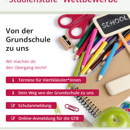
Von der
Grundschule
zu uns
Wir machen dir
den Übergang leicht!
Termine für Viertklässler*innen
Dein Weg von der Grundschule zu uns
Schulanmeldung
Online-Anmeldung für die GTB