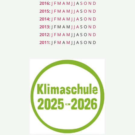
2016
:
J
F
M
A
M
J
J
A
S
O
N
D
2015
:
J
F
M
A
M
J
J
A
S
O
N
D
2014
:
J
F
M
A
M
J
J
A
S
O
N
D
2013
:
J
F
M
A
M
J
J
A
S
O
N
D
2012
:
J
F
M
A
M
J
J
A
S
O
N
D
2011
:
J
F
M
A
M
J
J
A
S
O
N
D