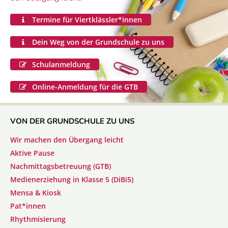
Termine für Viertklässler*innen
Dein Weg von der Grundschule zu uns
Schulanmeldung
Online-Anmeldung für die GTB
VON DER GRUNDSCHULE ZU UNS
Wir machen den Übergang leicht
Aktive Pause
Nachmittagsbetreuung (GTB)
Medienerziehung in Klasse 5 (DiBi5)
Mensa & Kiosk
Pat*innen
Rhythmisierung