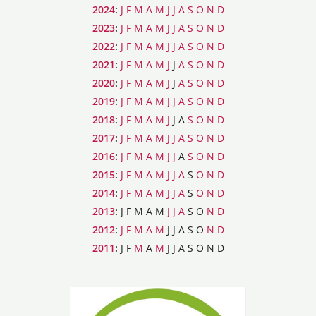
2024
:
J
F
M
A
M
J
J
A
S
O
N
D
2023
:
J
F
M
A
M
J
J
A
S
O
N
D
2022
:
J
F
M
A
M
J
J
A
S
O
N
D
2021
:
J
F
M
A
M
J
J
A
S
O
N
D
2020
:
J
F
M
A
M
J
J
A
S
O
N
D
2019
:
J
F
M
A
M
J
J
A
S
O
N
D
2018
:
J
F
M
A
M
J
J
A
S
O
N
D
2017
:
J
F
M
A
M
J
J
A
S
O
N
D
2016
:
J
F
M
A
M
J
J
A
S
O
N
D
2015
:
J
F
M
A
M
J
J
A
S
O
N
D
2014
:
J
F
M
A
M
J
J
A
S
O
N
D
2013
:
J
F
M
A
M
J
J
A
S
O
N
D
2012
:
J
F
M
A
M
J
J
A
S
O
N
D
2011
:
J
F
M
A
M
J
J
A
S
O
N
D