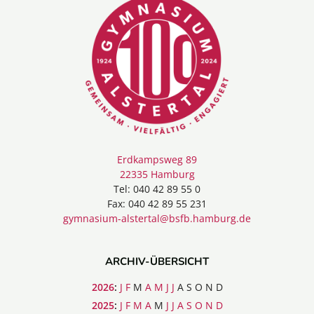
Erdkampsweg 89
22335 Hamburg
Tel: 040 42 89 55 0
Fax: 040 42 89 55 231
gymnasium-alstertal@bsfb.hamburg.de
ARCHIV-ÜBERSICHT
2026
:
J
F
M
A
M
J
J
A
S
O
N
D
2025
:
J
F
M
A
M
J
J
A
S
O
N
D