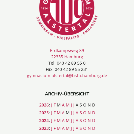
Erdkampsweg 89
22335 Hamburg
Tel: 040 42 89 55 0
Fax: 040 42 89 55 231
gymnasium-alstertal@bsfb.hamburg.de
ARCHIV-ÜBERSICHT
2026
:
J
F
M
A
M
J
J
A
S
O
N
D
2025
:
J
F
M
A
M
J
J
A
S
O
N
D
2024
:
J
F
M
A
M
J
J
A
S
O
N
D
2023
:
J
F
M
A
M
J
J
A
S
O
N
D