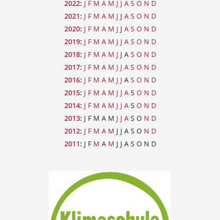
2022
:
J
F
M
A
M
J
J
A
S
O
N
D
2021
:
J
F
M
A
M
J
J
A
S
O
N
D
2020
:
J
F
M
A
M
J
J
A
S
O
N
D
2019
:
J
F
M
A
M
J
J
A
S
O
N
D
2018
:
J
F
M
A
M
J
J
A
S
O
N
D
2017
:
J
F
M
A
M
J
J
A
S
O
N
D
2016
:
J
F
M
A
M
J
J
A
S
O
N
D
2015
:
J
F
M
A
M
J
J
A
S
O
N
D
2014
:
J
F
M
A
M
J
J
A
S
O
N
D
2013
:
J
F
M
A
M
J
J
A
S
O
N
D
2012
:
J
F
M
A
M
J
J
A
S
O
N
D
2011
:
J
F
M
A
M
J
J
A
S
O
N
D