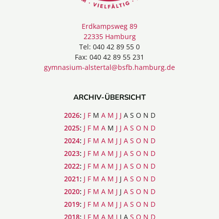
Erdkampsweg 89
22335 Hamburg
Tel: 040 42 89 55 0
Fax: 040 42 89 55 231
gymnasium-alstertal@bsfb.hamburg.de
ARCHIV-ÜBERSICHT
2026
:
J
F
M
A
M
J
J
A
S
O
N
D
2025
:
J
F
M
A
M
J
J
A
S
O
N
D
2024
:
J
F
M
A
M
J
J
A
S
O
N
D
2023
:
J
F
M
A
M
J
J
A
S
O
N
D
2022
:
J
F
M
A
M
J
J
A
S
O
N
D
2021
:
J
F
M
A
M
J
J
A
S
O
N
D
2020
:
J
F
M
A
M
J
J
A
S
O
N
D
2019
:
J
F
M
A
M
J
J
A
S
O
N
D
2018
:
J
F
M
A
M
J
J
A
S
O
N
D