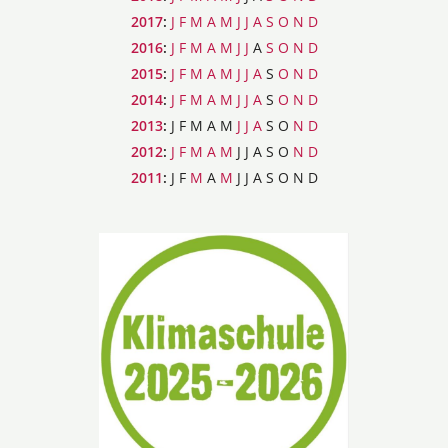
2017
:
J
F
M
A
M
J
J
A
S
O
N
D
2016
:
J
F
M
A
M
J
J
A
S
O
N
D
2015
:
J
F
M
A
M
J
J
A
S
O
N
D
2014
:
J
F
M
A
M
J
J
A
S
O
N
D
2013
:
J
F
M
A
M
J
J
A
S
O
N
D
2012
:
J
F
M
A
M
J
J
A
S
O
N
D
2011
:
J
F
M
A
M
J
J
A
S
O
N
D