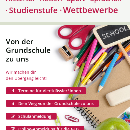
Wettbewerbe
Studienstufe ·
·
Von der
Grundschule
zu uns
Wir machen dir
den Übergang leicht!
Termine für Viertklässler*innen
Dein Weg von der Grundschule zu uns
Schulanmeldung
Online-Anmeldung für die GTB