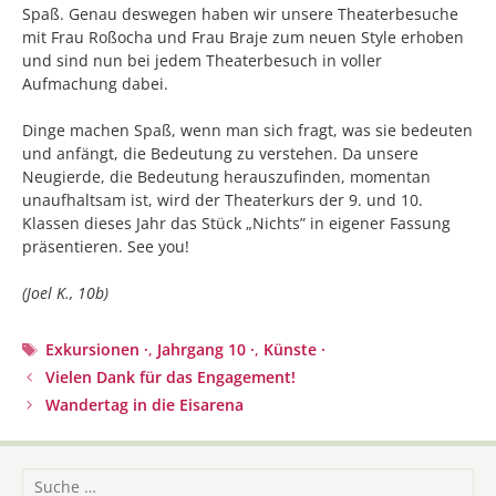
Spaß.
Genau deswegen haben wir unsere Theaterbesuche
mit Frau Roßocha und Frau Braje zum neuen Style erhoben
und sind nun bei jedem Theaterbesuch in voller
Aufmachung dabei.
Dinge machen Spaß, wenn man sich fragt, was sie bedeuten
und anfängt, die Bedeutung zu verstehen. Da unsere
Neugierde, die Bedeutung herauszufinden, momentan
unaufhaltsam ist, wird der Theaterkurs der 9. und 10.
Klassen dieses Jahr das Stück „Nichts” in eigener Fassung
präsentieren. See you!
(Joel K., 10b)
Schlagwörter
Exkursionen ·
,
Jahrgang 10 ·
,
Künste ·
Beitrags-
Vielen Dank für das Engagement!
Navigation
Wandertag in die Eisarena
Suche